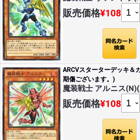
販売価格
¥108
ARCVスターターデッキ＆カ
期傷ございます。)
魔装戦士 アルニス(N)(ST
販売価格
¥108