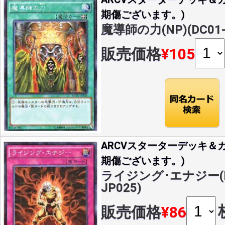
期傷ございます。)
魔導師の力(NP)(DC01-
販売価格
¥105
ARCVスターターデッキ＆カ
期傷ございます。)
ライジング･エナジー(NP
JP025)
販売価格
¥86