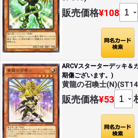
販売価格
¥108
ARCVスターターデッキ＆カ
期傷ございます。)
黄龍の召喚士(N)(ST14-
販売価格
¥53