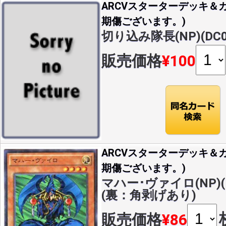
ARCVスターターデッキ＆カ
期傷ございます。)
切り込み隊長(NP)(DC01
販売価格
¥100
ARCVスターターデッキ＆カ
期傷ございます。)
マハー･ヴァイロ(NP)(DC
(裏：角剥げあり)
販売価格
¥86