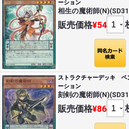
ーション
相生の魔術師(N)(SD31-
販売価格
¥54
ストラクチャーデッキ ペ
ーション
刻剣の魔術師(N)(SD31-
販売価格
¥86