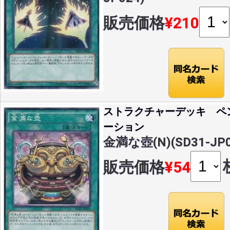
販売価格
¥210
ストラクチャーデッキ ペ
ーション
金満な壺(N)(SD31-JP0
販売価格
¥54