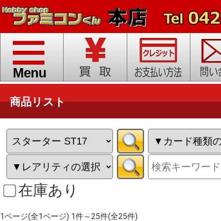
toggle
navigation
Menu
商品リスト
在庫あり
1ページ(全1ページ) 1件～25件(全25件)