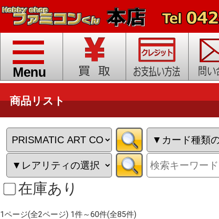
toggle
navigation
Menu
商品リスト
在庫あり
1ページ(全2ページ) 1件～60件(全85件)