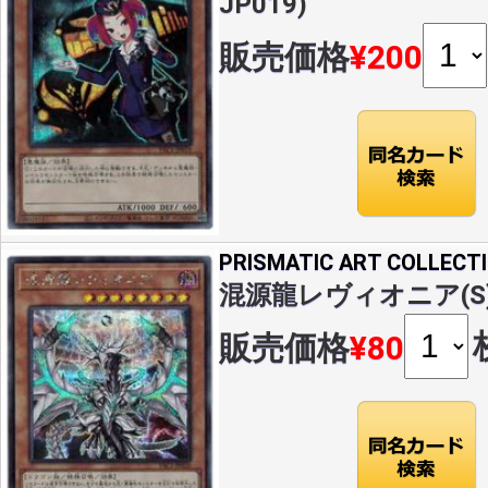
JP019)
販売価格
¥200
PRISMATIC ART COLLECT
混源龍レヴィオニア(S)(P
販売価格
¥80