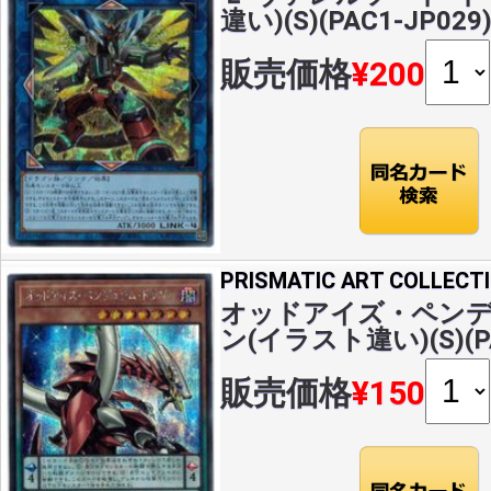
違い)(S)(PAC1-JP029
販売価格
¥200
PRISMATIC ART COLLECT
オッドアイズ・ペン
ン(イラスト違い)(S)(PA
販売価格
¥150