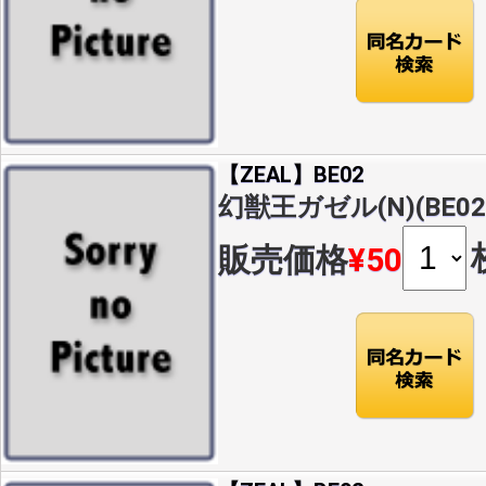
【ZEAL】BE02
幻獣王ガゼル(N)(BE02-
販売価格
¥50