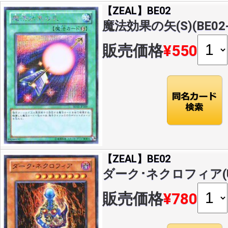
【ZEAL】BE02
魔法効果の矢(S)(BE02-
販売価格
¥550
【ZEAL】BE02
ダーク･ネクロフィア(U)(
販売価格
¥780