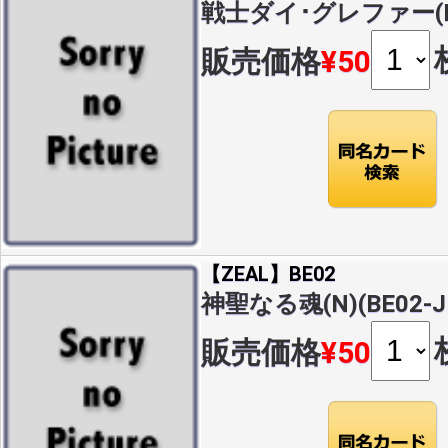
戦士ダイ･グレファー(N)(
販売価格
¥50
【ZEAL】BE02
神聖なる魂(N)(BE02-J
販売価格
¥50