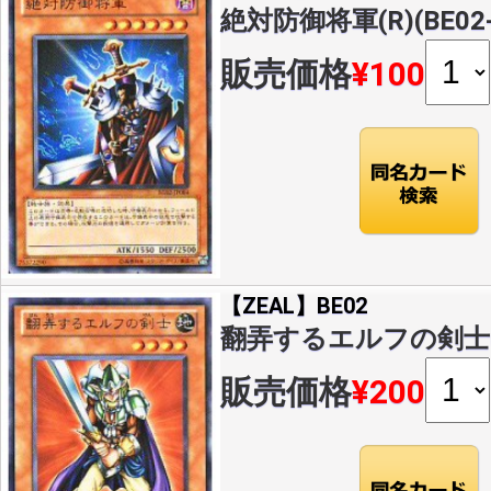
絶対防御将軍(R)(BE02-
販売価格
¥100
【ZEAL】BE02
翻弄するエルフの剣士(R)(
販売価格
¥200