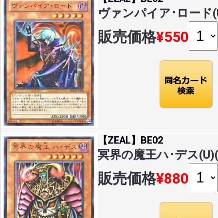
ヴァンパイア･ロード(U)(
販売価格
¥550
【ZEAL】BE02
冥界の魔王ハ･デス(U)(BE
販売価格
¥880