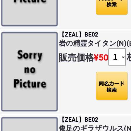
【ZEAL】BE02
岩の精霊タイタン(N)(BE
販売価格
¥50
【ZEAL】BE02
俊足のギラザウルス(N)(B