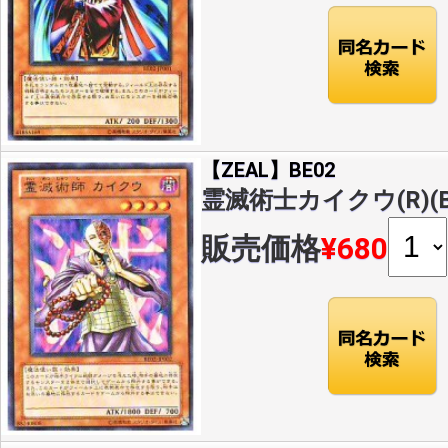
【ZEAL】BE02
霊滅術士カイクウ(R)(BE
販売価格
¥680