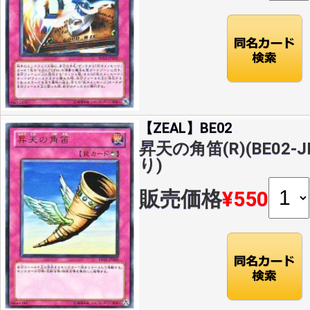
【ZEAL】BE02
昇天の角笛(R)(BE02-
り)
販売価格
¥550