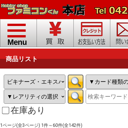
toggle
navigation
Menu
商品リスト
在庫あり
1ページ(全3ページ) 1件～60件(全142件)