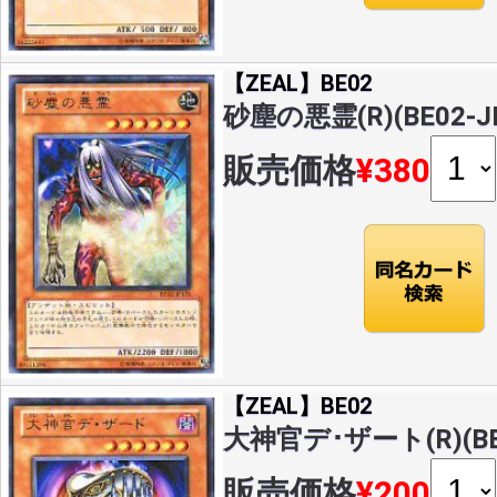
【ZEAL】BE02
砂塵の悪霊(R)(BE02-J
販売価格
¥380
【ZEAL】BE02
大神官デ･ザート(R)(BE0
販売価格
¥200