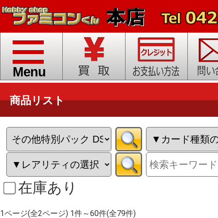
toggle
navigation
Menu
商品リスト
在庫あり
1ページ(全2ページ) 1件～60件(全79件)