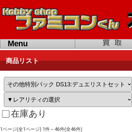
toggle
navigation
Menu
商品リスト
在庫あり
1ページ(全1ページ) 1件～46件(全46件)