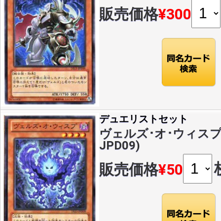
販売価格
¥300
デュエリストセット
ヴェルズ･オ･ウィスプ（
JPD09)
販売価格
¥50