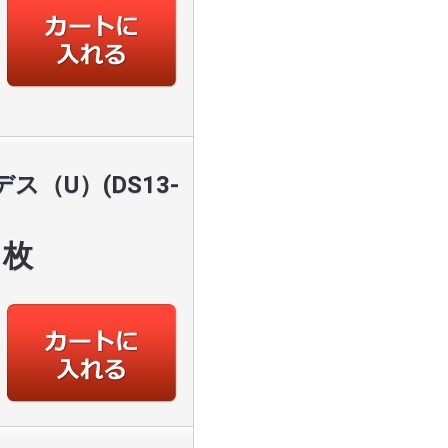
（U）(DS13-
枚