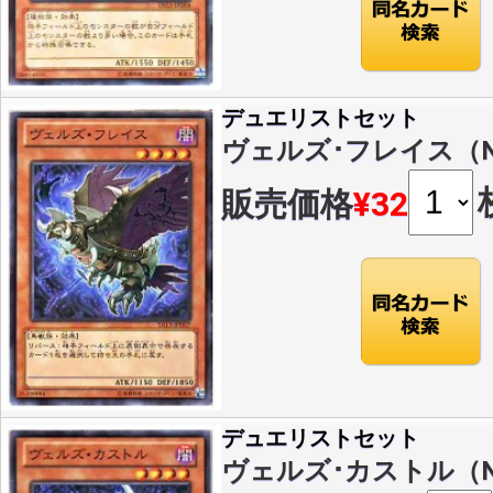
デュエリストセット
ヴェルズ･フレイス（N）(
販売価格
¥32
デュエリストセット
ヴェルズ･カストル（N）(