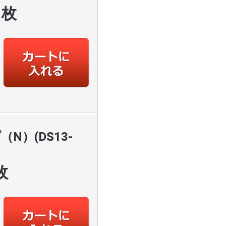
枚
N）(DS13-
枚