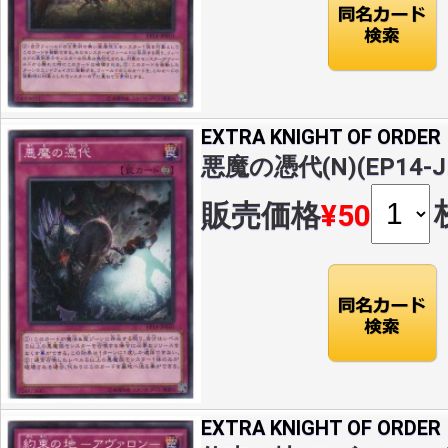
EXTRA KNIGHT OF ORDER
悪魔の憑代(N)(EP14-J
販売価格
¥50
EXTRA KNIGHT OF ORDER