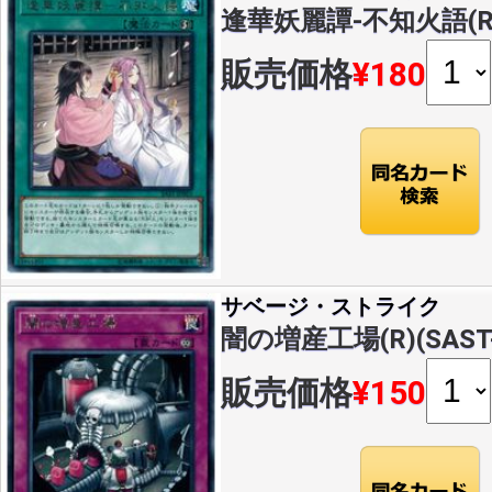
逢華妖麗譚-不知火語(R)(
販売価格
¥180
サベージ・ストライク
闇の増産工場(R)(SAST-
販売価格
¥150