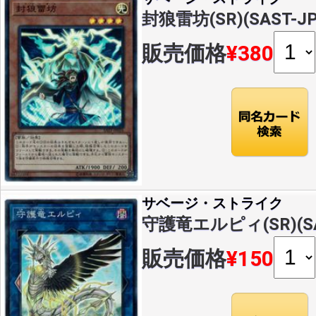
封狼雷坊(SR)(SAST-JP
販売価格
¥380
サベージ・ストライク
守護竜エルピィ(SR)(SAS
販売価格
¥150