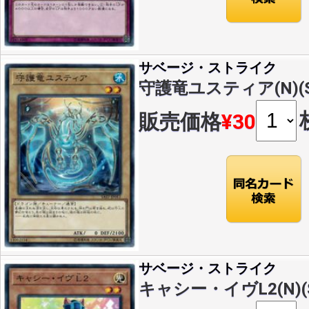
サベージ・ストライク
守護竜ユスティア(N)(SA
販売価格
¥30
サベージ・ストライク
キャシー・イヴL2(N)(SA