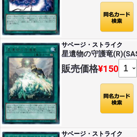
サベージ・ストライク
星遺物の守護竜(R)(SAST
販売価格
¥150
サベージ・ストライク