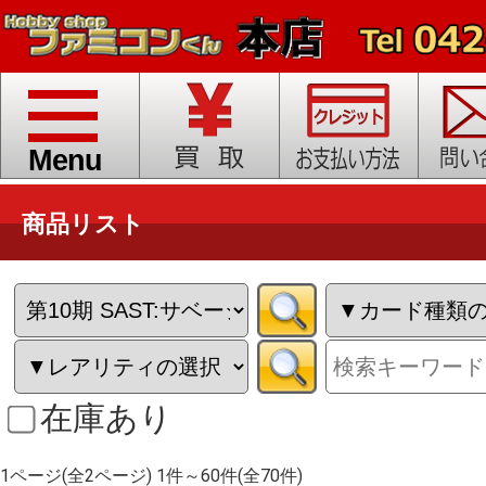
toggle
navigation
Menu
商品リスト
在庫あり
1ページ(全2ページ) 1件～60件(全70件)