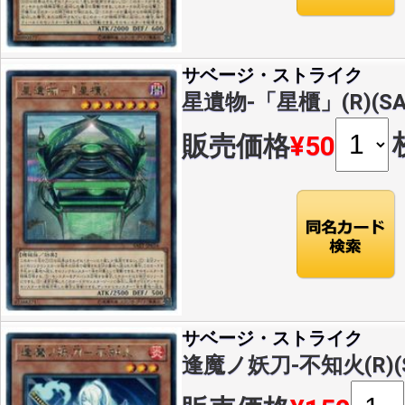
サベージ・ストライク
星遺物-「星櫃」(R)(SAS
販売価格
¥50
サベージ・ストライク
逢魔ノ妖刀-不知火(R)(SA