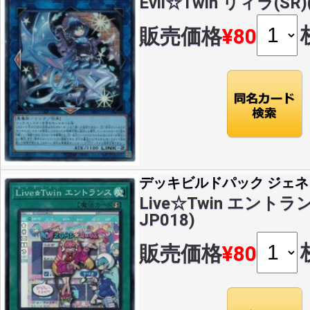
Evil☆Twin リィラ(SR)(
販売価格
¥80
デッキビルドパック ジェネ
Live☆Twin エントランス
JP018)
販売価格
¥80