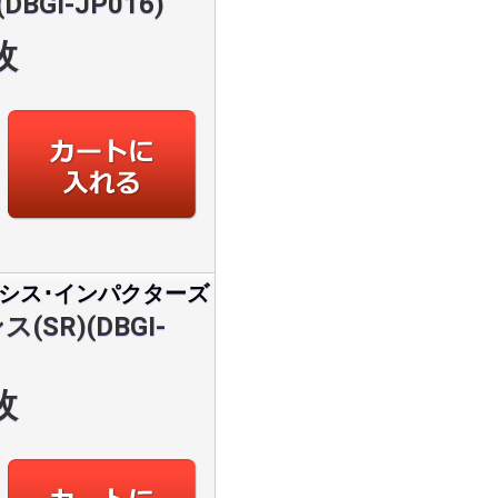
DBGI-JP016)
枚
シス･インパクターズ
(SR)(DBGI-
枚