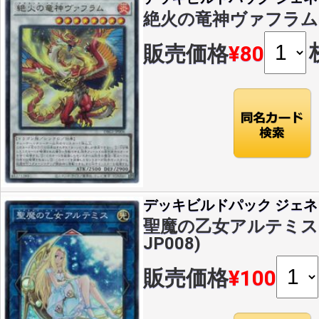
絶火の竜神ヴァフラム(U)(
販売価格
¥80
デッキビルドパック ジェネ
聖魔の乙女アルテミス(SR
JP008)
販売価格
¥100