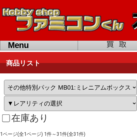
toggle
navigation
Menu
商品リスト
在庫あり
1ページ(全1ページ) 1件～31件(全31件)