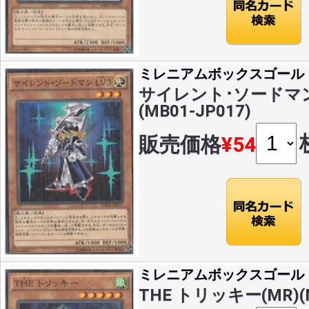
ミレニアムボックスゴール
サイレント･ソードマン 
(MB01-JP017)
販売価格
¥54
ミレニアムボックスゴール
THE トリッキー(MR)(M