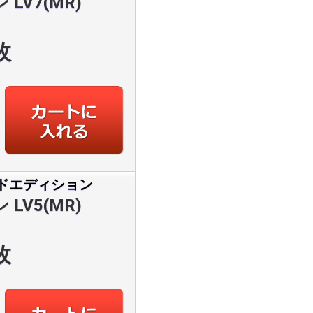
LV7(MR)
枚
ドエディション
LV5(MR)
枚