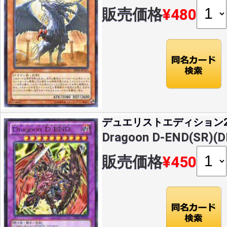
販売価格
¥480
デュエリストエディション
Dragoon D-END(SR)(D
販売価格
¥450