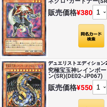
ネクロ･ガードナー(SR)(
販売価格
¥380
デュエリストエディション
究極宝玉神レインボー
ン(SR)(DE02-JP067)
販売価格
¥550