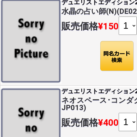
デュエリストエディション
水晶の占い師(N)(DE02-
販売価格
¥150
デュエリストエディション
ネオスペース･コンダクタ
JP013)
販売価格
¥400