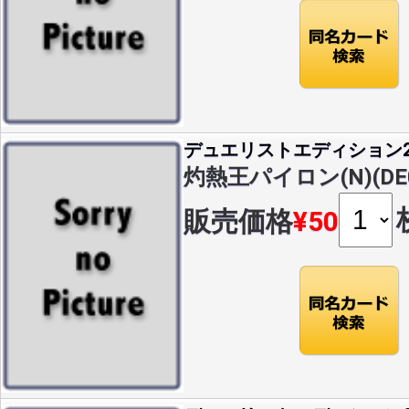
デュエリストエディション
灼熱王パイロン(N)(DE0
販売価格
¥50