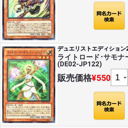
デュエリストエディション
ライトロード･サモナー
(DE02-JP122)
販売価格
¥550