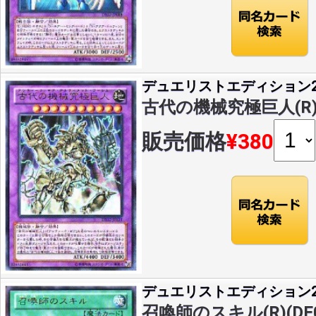
デュエリストエディション
古代の機械究極巨人(R)(D
販売価格
¥380
デュエリストエディション
召喚師のスキル(R)(DE02