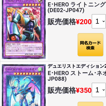
E･HERO ライトニング
(DE02-JP047)
販売価格
¥200
デュエリストエディション
E･HERO ストーム･ネオス
JP088)
販売価格
¥350