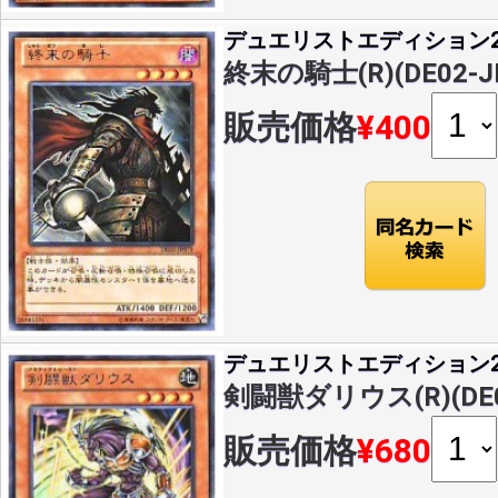
デュエリストエディション
終末の騎士(R)(DE02-J
販売価格
¥400
デュエリストエディション
剣闘獣ダリウス(R)(DE02
販売価格
¥680