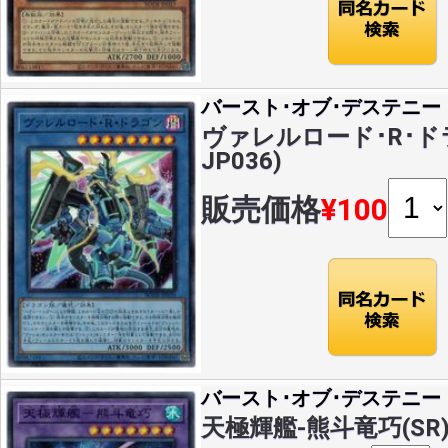
バースト･オブ･デステニー
ヴァレルロード･R･ドラゴ
JP036)
販売価格
¥100
バースト･オブ･デステニー
天極輝艦-熊斗竜巧(SR)(B