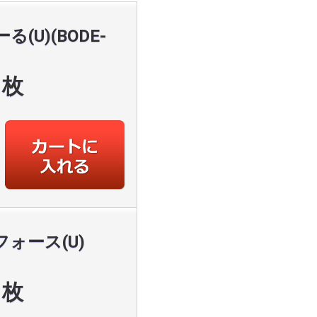
U)(BODE-
枚
ォース(U)
枚