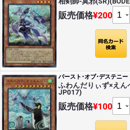
相剣師-莫邪(SR)(BODE-
販売価格
¥200
バースト･オブ･デステニー
ふわんだりぃず×えんぺん(
JP017)
販売価格
¥100