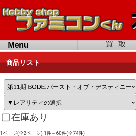
toggle
navigation
Menu
商品リスト
在庫あり
1ページ(全2ページ) 1件～60件(全74件)