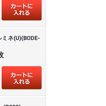
(U)(BODE-
枚