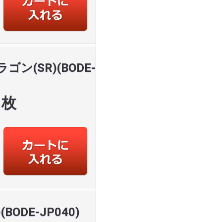
ン(SR)(BODE-
枚
ODE-JP040)