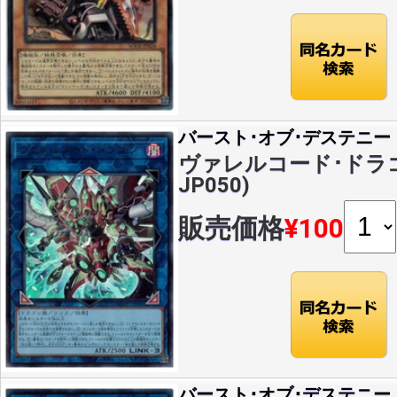
バースト･オブ･デステニー
ヴァレルコード･ドラゴン(
JP050)
販売価格
¥100
バースト･オブ･デステニー