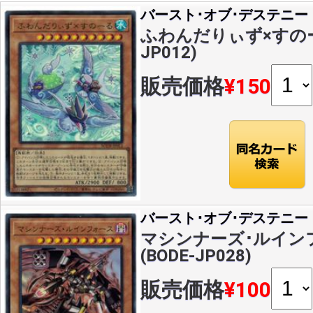
バースト･オブ･デステニー
ふわんだりぃず×すのーる(
JP012)
販売価格
¥150
バースト･オブ･デステニー
マシンナーズ･ルインフ
(BODE-JP028)
販売価格
¥100