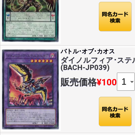
バトル･オブ･カオス
ダイノルフィア･ステル
(BACH-JP039)
販売価格
¥100