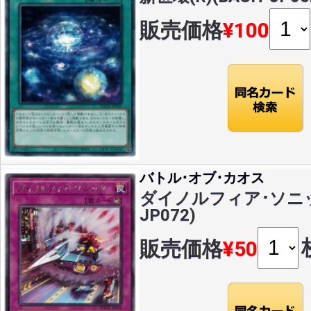
販売価格
¥100
バトル･オブ･カオス
ダイノルフィア･ソニック
JP072)
販売価格
¥50