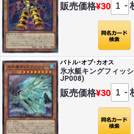
販売価格
¥30
バトル･オブ･カオス
氷水艇キングフィッシャー
JP008)
販売価格
¥30