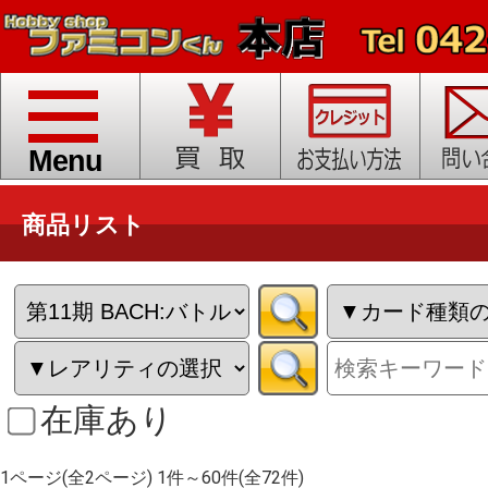
toggle
navigation
Menu
商品リスト
在庫あり
1ページ(全2ページ) 1件～60件(全72件)