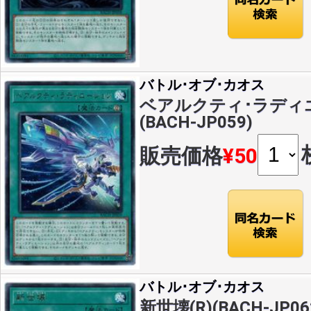
バトル･オブ･カオス
ベアルクティ･ラディエ
(BACH-JP059)
販売価格
¥50
バトル･オブ･カオス
新世壊(R)(BACH-JP06