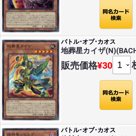
バトル･オブ･カオス
地葬星カイザ(N)(BACH-
販売価格
¥30
バトル･オブ･カオス