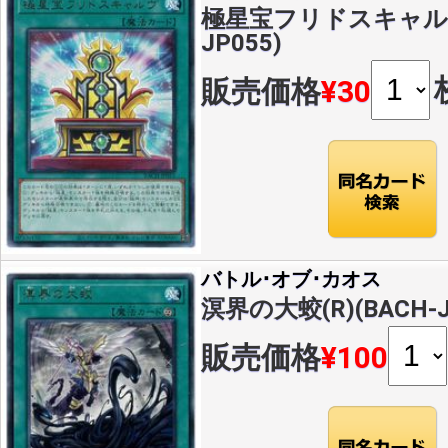
極星宝フリドスキャルヴ(
JP055)
販売価格
¥30
バトル･オブ･カオス
溟界の大蛟(R)(BACH-J
販売価格
¥100