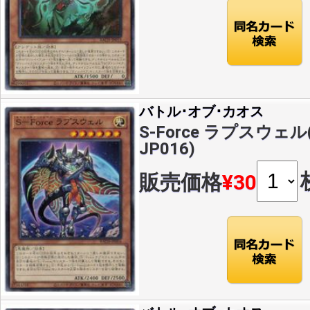
バトル･オブ･カオス
S-Force ラプスウェル(
JP016)
販売価格
¥30