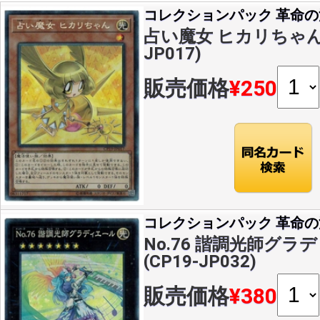
コレクションパック 革命
占い魔女 ヒカリちゃん(C
JP017)
販売価格
¥250
コレクションパック 革命
No.76 諧調光師グラデ
(CP19-JP032)
販売価格
¥380