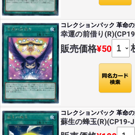
コレクションパック 革命
幸運の前借り(R)(CP19-
販売価格
¥50
コレクションパック 革命
蘇生の蜂玉(R)(CP19-J