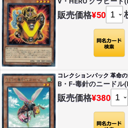
V・HERO グラビート(R)
販売価格
¥50
コレクションパック 革命
B・F-毒針のニードル(R)(
販売価格
¥380