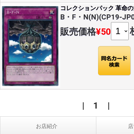
コレクションパック 革命
B・F・N(N)(CP19-JP0
販売価格
¥50
|
1
|
お店紹介
店