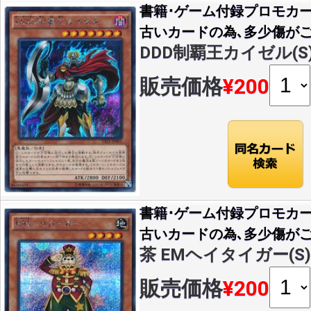
書籍･ゲーム付録プロモカー
古いカードの為､多少傷がご
DDD制覇王カイゼル(S)(V
販売価格
¥200
書籍･ゲーム付録プロモカー
古いカードの為､多少傷がご
茶 EMヘイタイガー(S)(V
販売価格
¥200