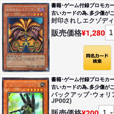
書籍･ゲーム付録プロモカー
古いカードの為､多少傷がご
封印されしエクゾディア(S
販売価格
¥1,280
書籍･ゲーム付録プロモカー
古いカードの為､多少傷がご
バックアップ･ウォリアー(
JP002)
販売価格
¥200