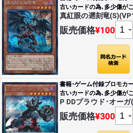
古いカードの為､多少傷がご
真紅眼の遡刻竜(S)(VP15
販売価格
¥100
書籍･ゲーム付録プロモカー
古いカードの為､多少傷がご
P DDプラウド･オーガ(S)
販売価格
¥300