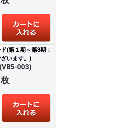
ド(第１期～第8期：
ざいます。)
VB5-003)
枚