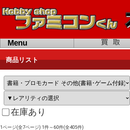
toggle
navigation
Menu
商品リスト
在庫あり
1ページ(全7ページ) 1件～60件(全405件)