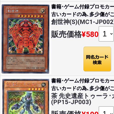
書籍･ゲーム付録プロモカー
古いカードの為､多少傷がご
創世神(S)(MC1-JP002
販売価格
¥580
書籍･ゲーム付録プロモカー
古いカードの為､多少傷がご
茶 先史遺産トゥーラ･
(PP15-JP003)