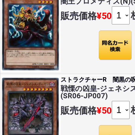
闇王プロメティス(N)(SR
販売価格
¥50
ストラクチャーR 闇黒の
戦慄の凶皇-ジェネシス
(SR06-JP007)
販売価格
¥50