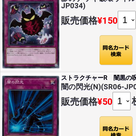
JP034)
販売価格
¥150
ストラクチャーR 闇黒の
闇の閃光(N)(SR06-JP0
販売価格
¥50