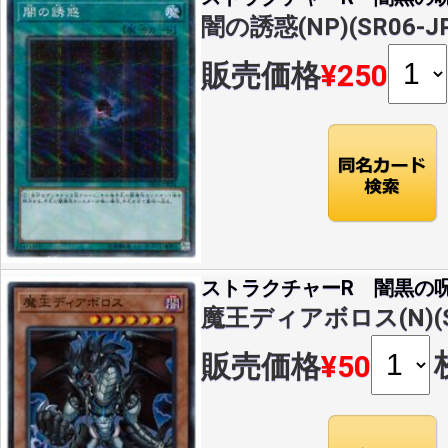
闇の誘惑(NP)(SR06-JP
販売価格
¥250
ストラクチャーR 闇黒の
魔王ディアボロス(N)(SR
販売価格
¥50