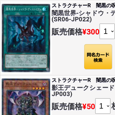
ストラクチャーR 闇黒の
闇黒世界-シャドウ・デ
(SR06-JP022)
販売価格
¥300
ストラクチャーR 闇黒の
影王デュークシェード(NP
JP003)
販売価格
¥50