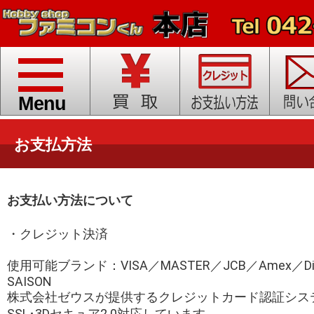
toggle
navigation
Menu
お支払方法
お支払い方法について
・クレジット決済
使用可能ブランド：VISA／MASTER／JCB／Amex／Din
SAISON
株式会社ゼウスが提供するクレジットカード認証シス
SSL･3Dセキュア2.0対応しています。