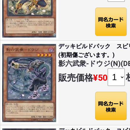
デッキビルドパック スピ
(初期傷ございます。)
影六武衆-ドウジ(N)(DB
販売価格
¥50