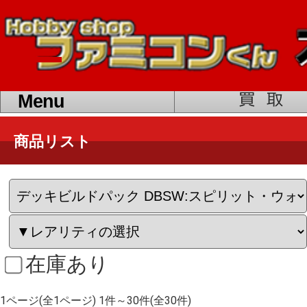
toggle
navigation
Menu
商品リスト
在庫あり
1ページ(全1ページ) 1件～30件(全30件)