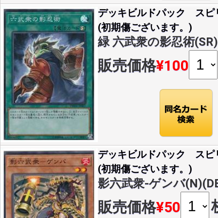
デッキビルドパック スピ
(初期傷ございます。)
緑 六武衆の影忍術(SR)(D
販売価格
¥100
デッキビルドパック スピ
(初期傷ございます。)
影六武衆-ゲンバ(N)(DB
販売価格
¥50