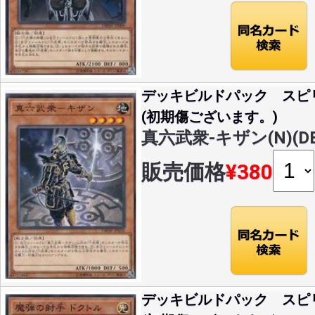
デッキビルドパック スピ
(初期傷ございます。)
真六武衆-キザン(N)(DB
販売価格
¥380
デッキビルドパック スピ