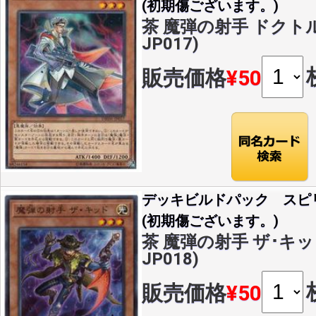
(初期傷ございます。)
茶 魔弾の射手 ドクトル(
JP017)
販売価格
¥50
デッキビルドパック スピ
(初期傷ございます。)
茶 魔弾の射手 ザ･キッド(
JP018)
販売価格
¥50