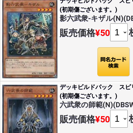
デッキビルドパック スピ
(初期傷ございます。)
影六武衆-キザル(N)(DB
販売価格
¥50
デッキビルドパック スピ
(初期傷ございます。)
六武衆の師範(N)(DBSW-
販売価格
¥50