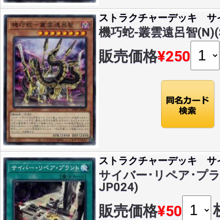
ストラクチャーデッキ サ
機巧蛇-叢雲遠呂智(N)(SD
販売価格
¥250
ストラクチャーデッキ サ
サイバー･リペア･プラント
JP024)
販売価格
¥50