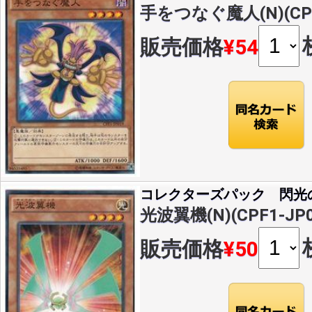
手をつなぐ魔人(N)(CPF
販売価格
¥54
コレクターズパック 閃光
光波翼機(N)(CPF1-JP0
販売価格
¥50