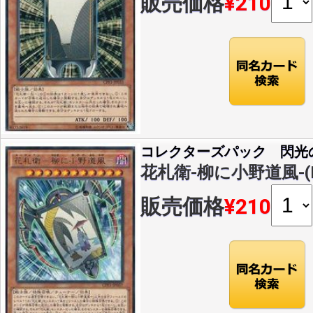
販売価格
¥210
コレクターズパック 閃光
花札衛-柳に小野道風-(R)(
販売価格
¥210