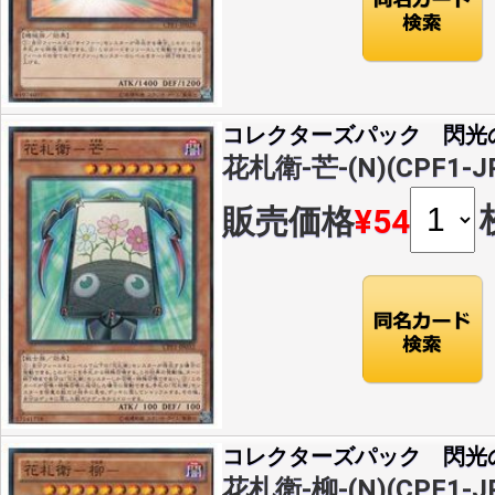
コレクターズパック 閃光
花札衛-芒-(N)(CPF1-J
販売価格
¥54
コレクターズパック 閃光
花札衛-柳-(N)(CPF1-J