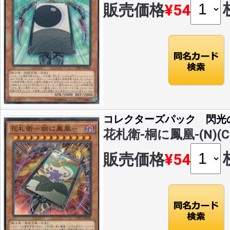
販売価格
¥54
コレクターズパック 閃光
花札衛-桐に鳳凰-(N)(CP
販売価格
¥54