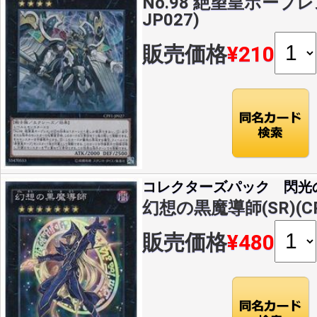
No.98 絶望皇ホープレス(
JP027)
販売価格
¥210
コレクターズパック 閃光
幻想の黒魔導師(SR)(CPF
販売価格
¥480