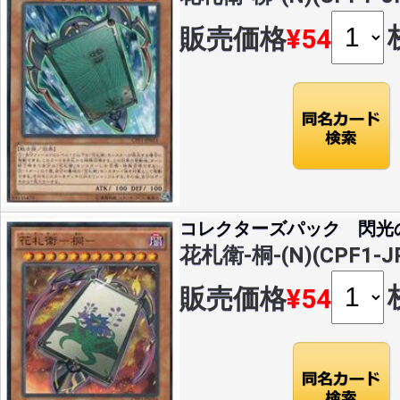
販売価格
¥54
コレクターズパック 閃光
花札衛-桐-(N)(CPF1-J
販売価格
¥54