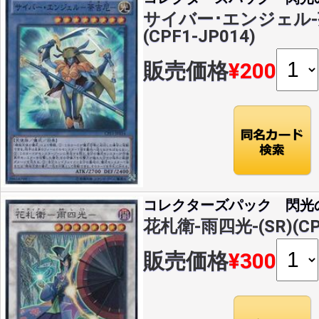
サイバー･エンジェル-茶
(CPF1-JP014)
販売価格
¥200
コレクターズパック 閃光
花札衛-雨四光-(SR)(CPF
販売価格
¥300