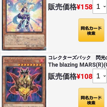
販売価格
¥158
コレクターズパック 閃光
The blazing MARS(R)
販売価格
¥108