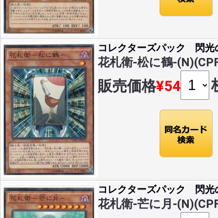
コレクターズパック 閃光
花札衛-松に鶴-(N)(CPF
販売価格
¥54
コレクターズパック 閃光
花札衛-芒に月-(N)(CPF