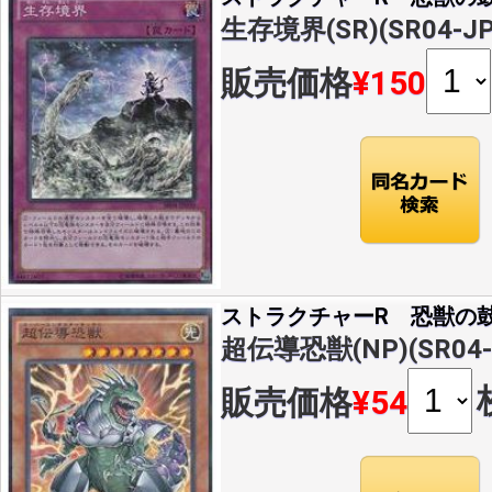
生存境界(SR)(SR04-JP
販売価格
¥150
ストラクチャーR 恐獣の
超伝導恐獣(NP)(SR04-
販売価格
¥54