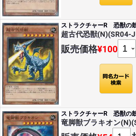
ストラクチャーR 恐獣の
超古代恐獣(N)(SR04-J
販売価格
¥100
ストラクチャーR 恐獣の
竜脚獣ブラキオン(N)(SR