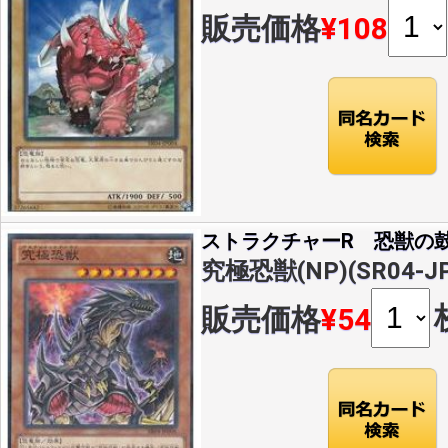
販売価格
¥108
ストラクチャーR 恐獣の
究極恐獣(NP)(SR04-JP
販売価格
¥54