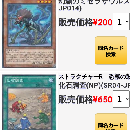
幻創のミセラサウルス(NP
JP014)
販売価格
¥200
ストラクチャーR 恐獣の
化石調査(NP)(SR04-JP
販売価格
¥650