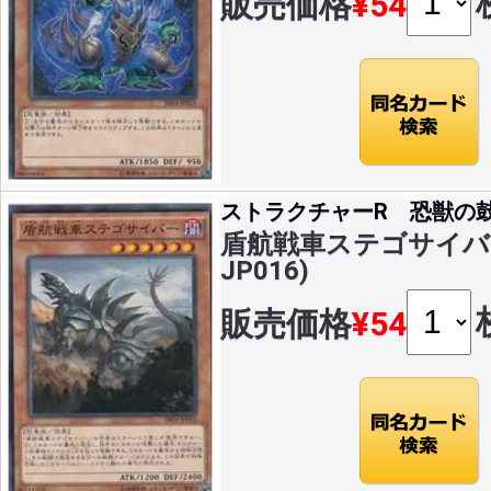
販売価格
¥54
ストラクチャーR 恐獣の
盾航戦車ステゴサイバー(
JP016)
販売価格
¥54