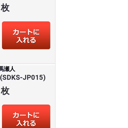
枚
馬瀬人
DKS-JP015)
枚