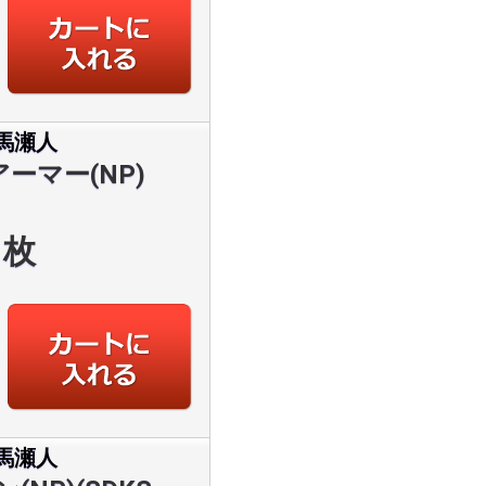
馬瀬人
ーマー(NP)
枚
馬瀬人