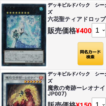
デッキビルドパック シー
ズ
六花聖ティアドロップ(U)(
販売価格
¥400
デッキビルドパック シー
ズ
魔救の奇跡ーレオナイト(S
JP007)
販売価格
¥150