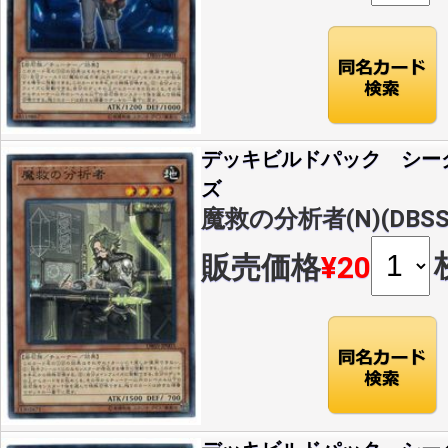
デッキビルドパック シー
ズ
魔救の分析者(N)(DBSS-
販売価格
¥20