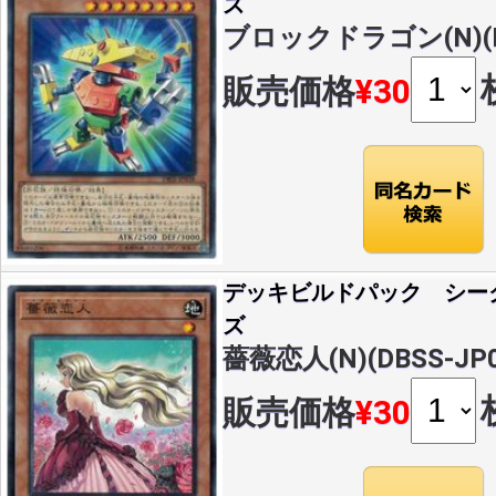
ズ
ブロックドラゴン(N)(DB
販売価格
¥30
デッキビルドパック シー
ズ
薔薇恋人(N)(DBSS-JP0
販売価格
¥30