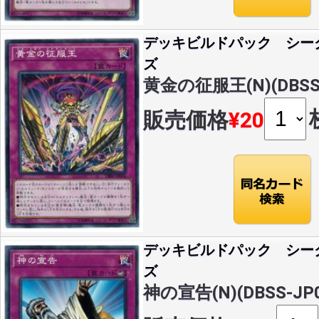
デッキビルドパック シー
ズ
黄金の征服王(N)(DBSS-
販売価格
¥20
デッキビルドパック シー
ズ
神の宣告(N)(DBSS-JP0