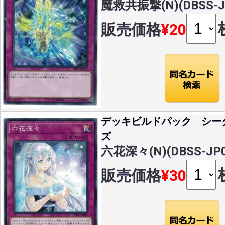
魔救共振撃(N)(DBSS-J
販売価格
¥20
デッキビルドパック シー
ズ
六花深々(N)(DBSS-JP0
販売価格
¥30