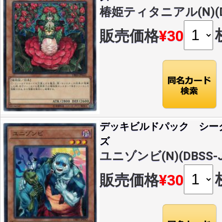
椿姫ティタニアル(N)(DB
販売価格
¥30
デッキビルドパック シー
ズ
ユニゾンビ(N)(DBSS-J
販売価格
¥30