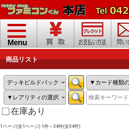
toggle
navigation
Menu
商品リスト
在庫あり
1ページ(全1ページ) 1件～34件(全34件)