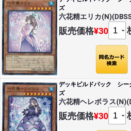
ズ
六花精エリカ(N)(DBSS-
販売価格
¥30
デッキビルドパック シー
ズ
六花精ヘレボラス(N)(DB
販売価格
¥30