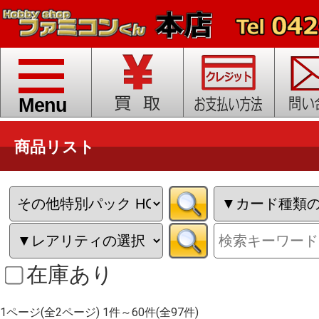
toggle
navigation
Menu
商品リスト
在庫あり
1ページ(全2ページ) 1件～60件(全97件)