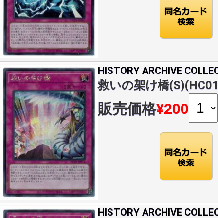
HISTORY ARCHIVE COLLE
救いの架け橋(S)(HC01-
販売価格
¥200
HISTORY ARCHIVE COLLE