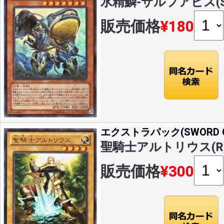
水精鱗-サルフアビス(SR)
販売価格
¥180
エクストラパック(SWORD OF
聖騎士アルトリウス(R)(E
販売価格
¥300