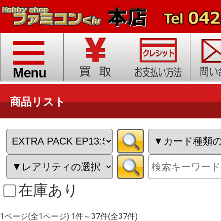
toggle
navigation
Menu
商品リスト
在庫あり
1ページ(全1ページ) 1件～37件(全37件)