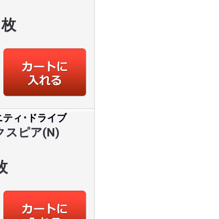
枚
ニティ･ドライブ
スピア(N)
枚