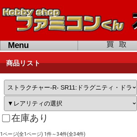
toggle
navigation
Menu
商品リスト
在庫あり
1ページ(全1ページ) 1件～34件(全34件)