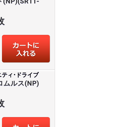
P)(SR11-
枚
ニティ･ドライブ
ムルス(NP)
枚