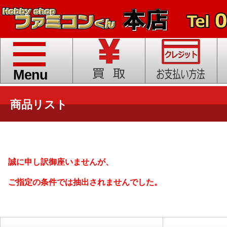
toggle
navigation
Menu
商品リスト
誠に申し訳御座いませんが、
ご指定の条件では抽出されませんでした。