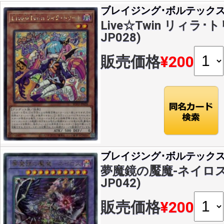
ブレイジング･ボルテック
Live☆Twin リィラ･ト
JP028)
販売価格
¥200
ブレイジング･ボルテック
夢魔鏡の魘魔-ネイロス(A
JP042)
販売価格
¥200