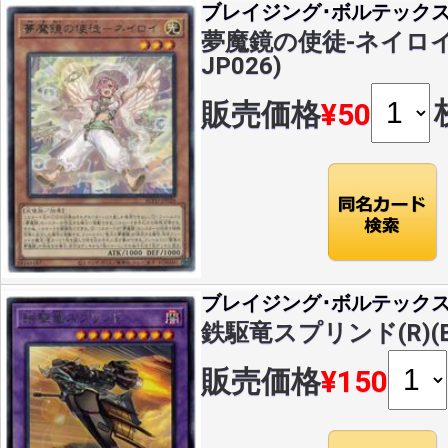
ブレイジング･ボルテック
夢魔鏡の使徒-ネイロイ(R
JP026)
販売価格
¥50
ブレイジング･ボルテック
鉄駆竜スプリンド(R)(BL
販売価格
¥150