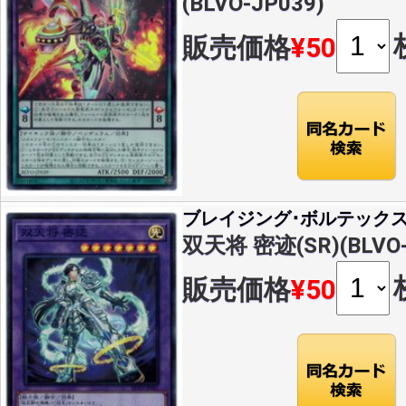
(BLVO-JP039)
販売価格
¥50
ブレイジング･ボルテック
双天将 密迹(SR)(BLVO-
販売価格
¥50