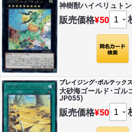
神樹獣ハイペリュトン(R)(
販売価格
¥50
ブレイジング･ボルテック
大砂海ゴールド･ゴルゴンダ
JP055)
販売価格
¥50