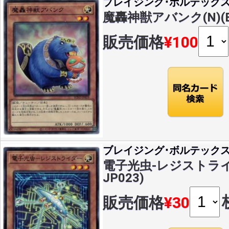
ブレイジング･ボルテック
魔轟神獣アバンク(N)(BL
販売価格
¥100
ブレイジング･ボルテック
電子光虫-レジストライダー
JP023)
販売価格
¥30