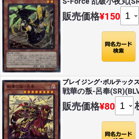
S-Force 乱破小夜丸(SR)
販売価格
¥150
ブレイジング･ボルテック
戦華の叛-呂奉(SR)(BLV
販売価格
¥80