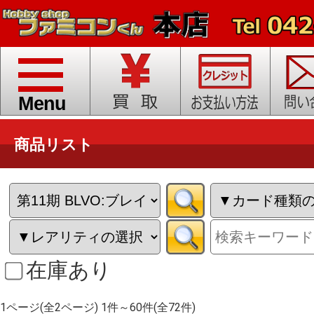
toggle
navigation
Menu
商品リスト
在庫あり
1ページ(全2ページ) 1件～60件(全72件)