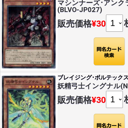
マシンナーズ･アンクラ
(BLVO-JP027)
販売価格
¥30
ブレイジング･ボルテック
妖精弓士イングナル(N)(B
販売価格
¥30