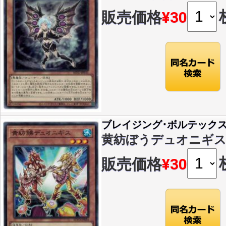
販売価格
¥30
ブレイジング･ボルテック
黄紡ぼうデュオニギス(N)(
販売価格
¥30