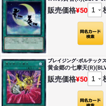
販売価格
¥50
ブレイジング･ボルテック
黄金郷の七摩天(R)(BLVO
販売価格
¥50