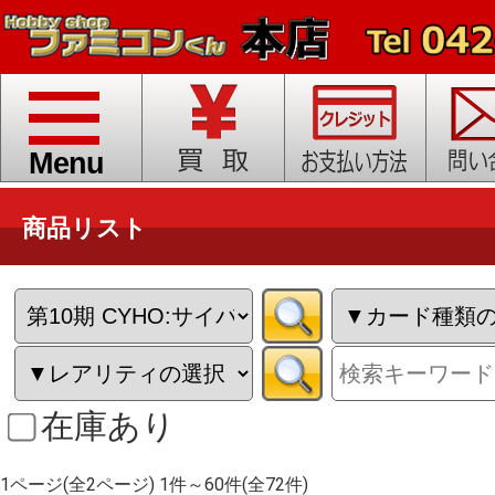
toggle
navigation
Menu
商品リスト
在庫あり
1ページ(全2ページ) 1件～60件(全72件)