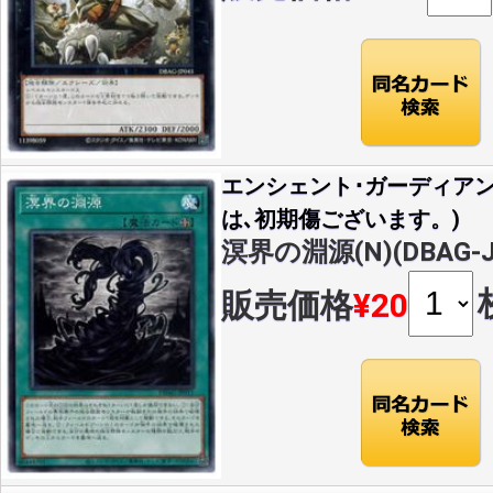
エンシェント･ガーディア
は､初期傷ございます。)
溟界の淵源(N)(DBAG-J
販売価格
¥20