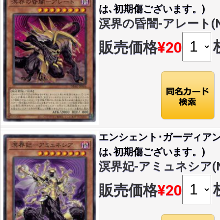
は､初期傷ございます。)
溟界の昏闇-アレート(N)(
販売価格
¥20
エンシェント･ガーディア
は､初期傷ございます。)
溟界妃-アミュネシア(N)(
販売価格
¥20