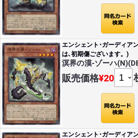
エンシェント･ガーディア
は､初期傷ございます。)
溟界の漠-ゾーハ(N)(DBA
販売価格
¥20
エンシェント･ガーディア