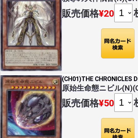
販売価格
¥20
(CH01)THE CHRONICLES
原始生命態ニビル(N)(CH
販売価格
¥50