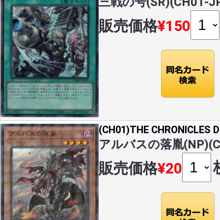
三戦の号(SR)(CH01-JP
販売価格
¥150
(CH01)THE CHRONICLES
アルバスの落胤(NP)(CH
販売価格
¥20