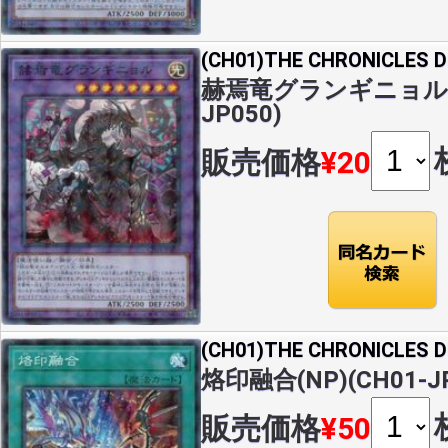
(CH01)THE CHRONICLES
赫焉竜グランギニョル(NP
JP050)
販売価格
¥20
(CH01)THE CHRONICLES
烙印融合(NP)(CH01-JP
販売価格
¥50