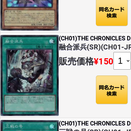
(CH01)THE CHRONICLES
融合派兵(SR)(CH01-JP
販売価格
¥150
(CH01)THE CHRONICLES