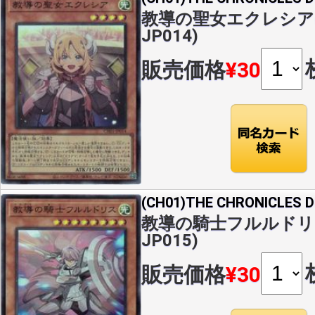
教導の聖女エクレシア(SR
JP014)
販売価格
¥30
(CH01)THE CHRONICLES
教導の騎士フルルドリス(S
JP015)
販売価格
¥30