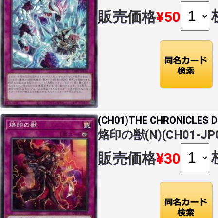
販売価格
¥50
(CH01)THE CHRONICLES
烙印の獣(N)(CH01-JP0
販売価格
¥30