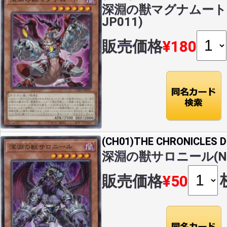
深淵の獣マグナムート(N)
JP011)
販売価格
¥180
(CH01)THE CHRONICLES
深淵の獣サロニール(N)(C
販売価格
¥50