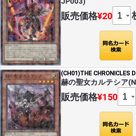
JP003)
販売価格
¥20
(CH01)THE CHRONICLES
赫の聖女カルテシア(NP)(
販売価格
¥150