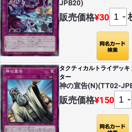
JPB20)
販売価格
¥30
タクティカルトライデッキ
ター
神の宣告(N)(TT02-JPB
販売価格
¥150