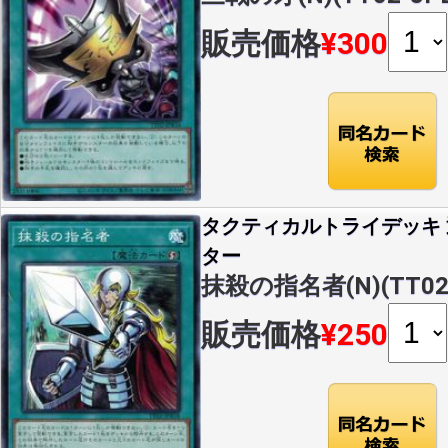
販売価格
¥300
タクティカルトライデッキ
ター
抹殺の指名者(N)(TT02-
販売価格
¥250