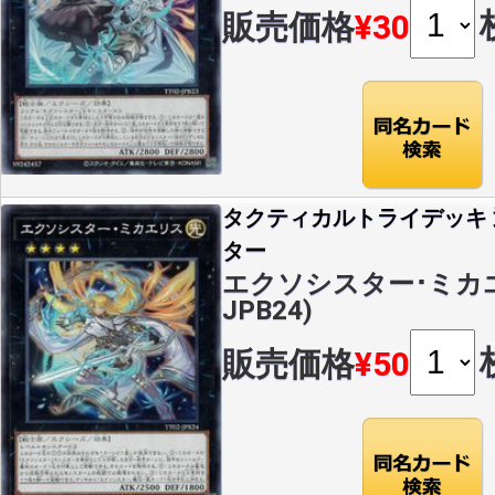
販売価格
¥30
タクティカルトライデッキ
ター
エクソシスター･ミカエリ
JPB24)
販売価格
¥50