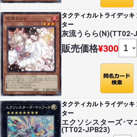
タクティカルトライデッキ
ター
灰流うらら(N)(TT02-J
販売価格
¥300
タクティカルトライデッキ
ター
エクソシスターズ･マニ
(TT02-JPB23)