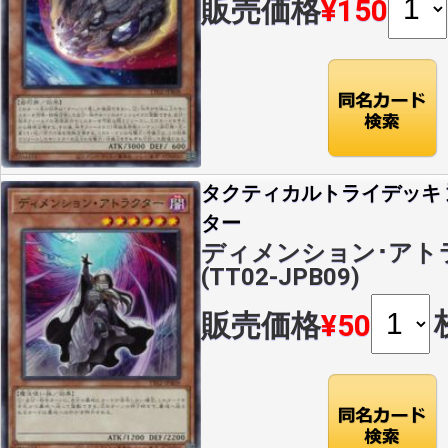
販売価格
¥150
タクティカルトライデッキ
ター
ディメンション･アトラ
(TT02-JPB09)
販売価格
¥50