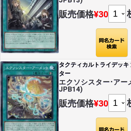
JPB13)
販売価格
¥30
タクティカルトライデッキ
ター
エクソシスター･アーメン
JPB14)
販売価格
¥30