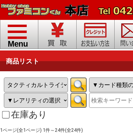
toggle
navigation
Menu
商品リスト
在庫あり
1ページ(全1ページ) 1件～24件(全24件)