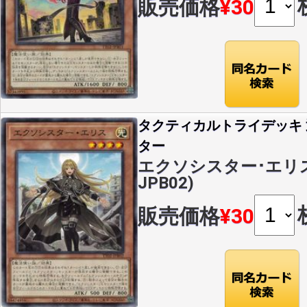
販売価格
¥30
タクティカルトライデッキ
ター
エクソシスター･エリス(N
JPB02)
販売価格
¥30