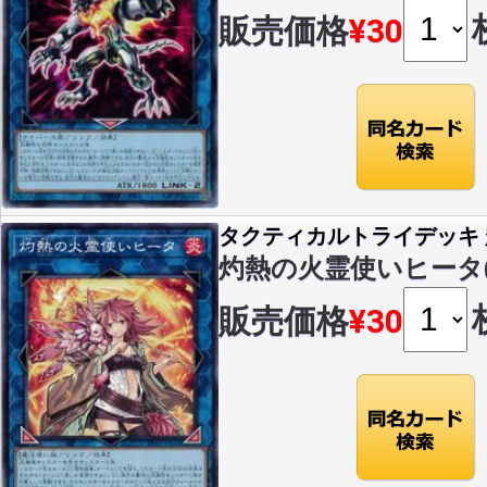
販売価格
¥30
タクティカルトライデッキ 超
灼熱の火霊使いヒータ(N)(
販売価格
¥30