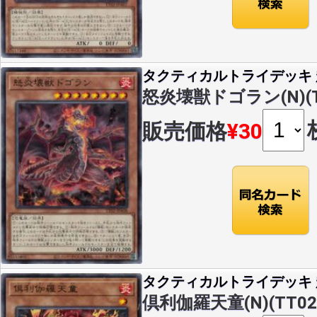
タクティカルトライデッキ 超
怒炎壊獣ドゴラン(N)(TT
販売価格
¥30
タクティカルトライデッキ 超
倶利伽羅天童(N)(TT02-