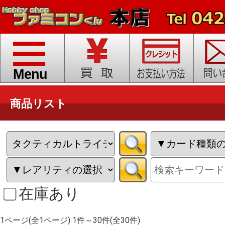
toggle
navigation
Menu
商品リスト
在庫あり
1ページ(全1ページ) 1件～30件(全30件)