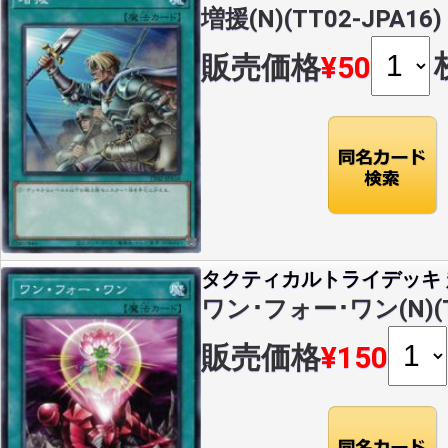
増援(N)(TT02-JPA16)
販売価格
¥50
タクティカルトライデッキ 超
ワン･フォー･ワン(N)(TT
販売価格
¥150