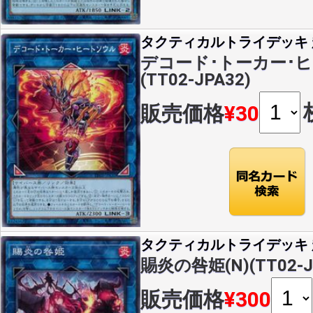
タクティカルトライデッキ 超
デコード･トーカー･ヒ
(TT02-JPA32)
販売価格
¥30
タクティカルトライデッキ 超
賜炎の咎姫(N)(TT02-J
販売価格
¥300