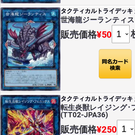
タクティカルトライデッキ 超
世海龍ジーランティス(N)(
販売価格
¥50
タクティカルトライデッキ 超
転生炎獣レイジング･フ
(TT02-JPA36)
販売価格
¥250