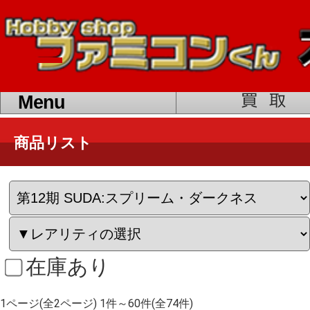
toggle
navigation
Menu
商品リスト
在庫あり
1ページ(全2ページ) 1件～60件(全74件)