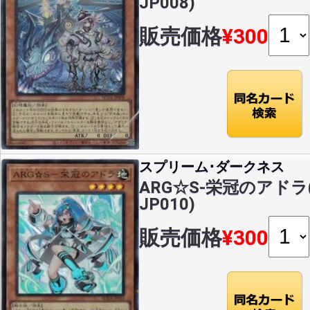
JP008)
販売価格
¥300
スプリーム･ダークネス
ARG☆S-栄冠のアドラ(S
JP010)
販売価格
¥300