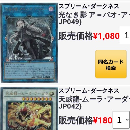
スプリーム･ダークネス
光なき影 ア＝バオ･ア･ク
JP049)
販売価格
¥1,080
スプリーム･ダークネス
天威龍-ムーラ･アーダラ(
JP042)
販売価格
¥180