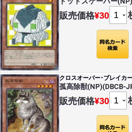
ドットスケーパー(NP)(D
販売価格
¥30
クロスオーバー･ブレイカ
孤高除獣(NP)(DBCB-JP
販売価格
¥30