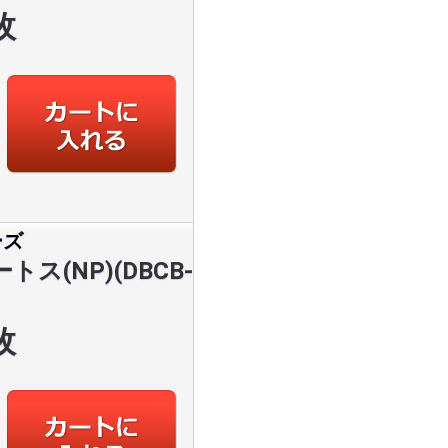
枚
ーズ
ス(NP)(DBCB-
枚