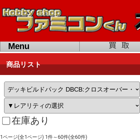
toggle
navigation
Menu
商品リスト
在庫あり
1ページ(全1ページ) 1件～60件(全60件)