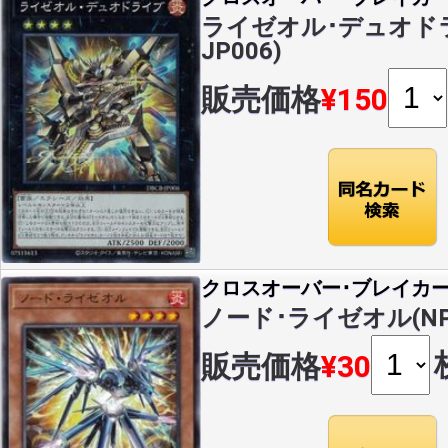
ライゼオル･デュオドライ
JP006)
販売価格
¥150
クロスオーバー･ブレイカ
ノード･ライゼオル(NP)(
販売価格
¥30