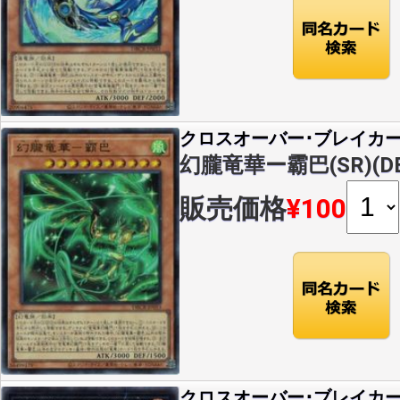
クロスオーバー･ブレイカ
幻朧竜華ー霸巴(SR)(DBC
販売価格
¥100
クロスオーバー･ブレイカ