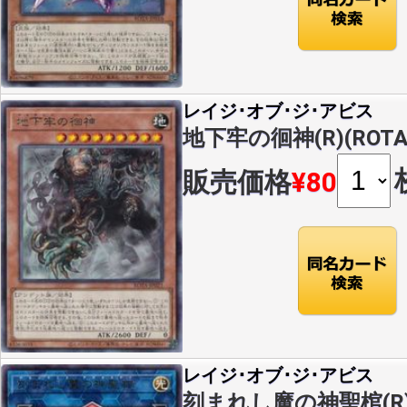
レイジ･オブ･ジ･アビス
地下牢の徊神(R)(ROTA-
販売価格
¥80
レイジ･オブ･ジ･アビス
刻まれし魔の神聖棺(R)(R