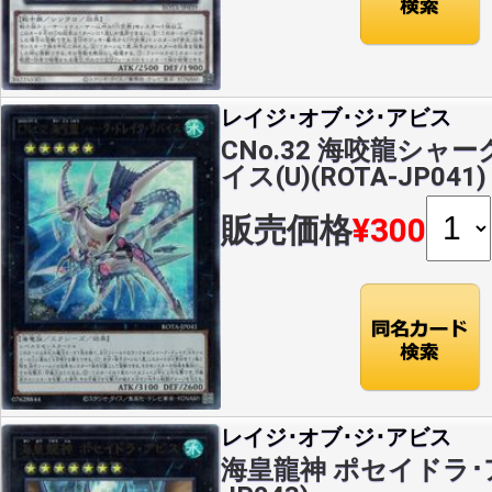
レイジ･オブ･ジ･アビス
CNo.32 海咬龍シャ
イス(U)(ROTA-JP041)
販売価格
¥300
レイジ･オブ･ジ･アビス
海皇龍神 ポセイドラ･アビ