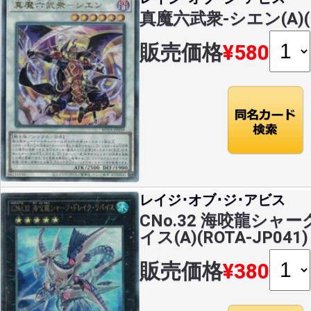
真魔六武衆-シエン(A)(R
販売価格
¥580
レイジ･オブ･ジ･アビス
CNo.32 海咬龍シャ
イス(A)(ROTA-JP041)
販売価格
¥380