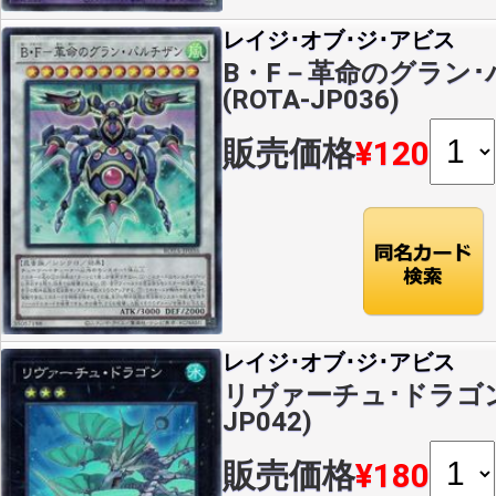
レイジ･オブ･ジ･アビス
B・F－革命のグラン･パ
(ROTA-JP036)
販売価格
¥120
レイジ･オブ･ジ･アビス
リヴァーチュ･ドラゴン(S
JP042)
販売価格
¥180