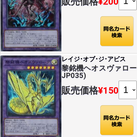
販売価格
¥200
レイジ･オブ･ジ･アビス
黎銘機ヘオスヴァローグ(S
JP035)
販売価格
¥150