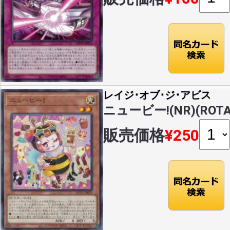
レイジ･オブ･ジ･アビス
ニュービー!(NR)(ROTA
販売価格
¥250