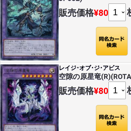
販売価格
¥80
レイジ･オブ･ジ･アビス
空隙の原星竜(R)(ROTA-
販売価格
¥80