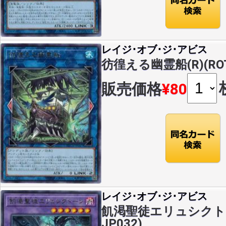
レイジ･オブ･ジ･アビス
彷徨える幽霊船(R)(ROT
販売価格
¥80
レイジ･オブ･ジ･アビス
飢渇聖徒エリュシクトーン
JP032)