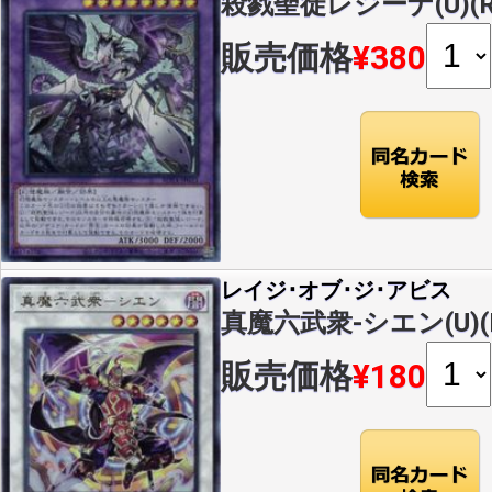
殺戮聖徒レジーナ(U)(RO
販売価格
¥380
レイジ･オブ･ジ･アビス
真魔六武衆-シエン(U)(R
販売価格
¥180