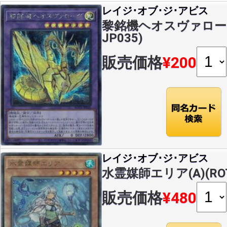
レイジ･オブ･ジ･アビス
黎銘機ヘオスヴァローグ(
JP035)
販売価格
¥200
レイジ･オブ･ジ･アビス
水霊媒師エリア(A)(ROT
販売価格
¥480