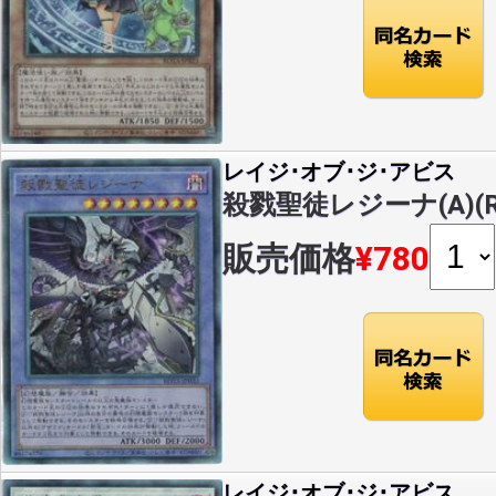
レイジ･オブ･ジ･アビス
殺戮聖徒レジーナ(A)(RO
販売価格
¥780
レイジ･オブ･ジ･アビス