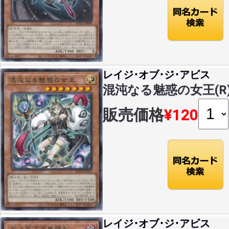
レイジ･オブ･ジ･アビス
混沌なる魅惑の女王(R)(R
販売価格
¥120
レイジ･オブ･ジ･アビス