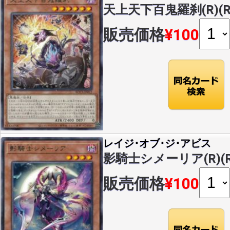
天上天下百鬼羅刹(R)(RO
販売価格
¥100
レイジ･オブ･ジ･アビス
影騎士シメーリア(R)(RO
販売価格
¥100