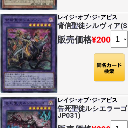
レイジ･オブ･ジ･アビス
背信聖徒シルヴィア(SR)(
販売価格
¥200
レイジ･オブ･ジ･アビス
告死聖徒ルシエラーゴ(SR
JP031)