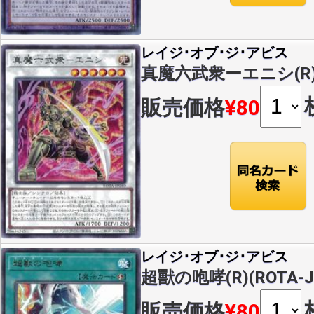
レイジ･オブ･ジ･アビス
真魔六武衆ーエニシ(R)(R
販売価格
¥80
レイジ･オブ･ジ･アビス
超獸の咆哮(R)(ROTA-J
販売価格
¥80