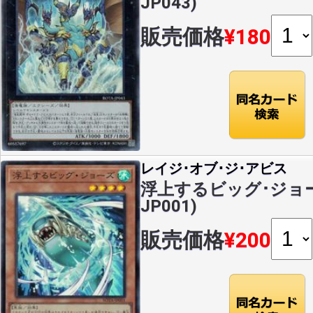
JP043)
販売価格
¥180
レイジ･オブ･ジ･アビス
浮上するビッグ･ジョーズ(
JP001)
販売価格
¥200