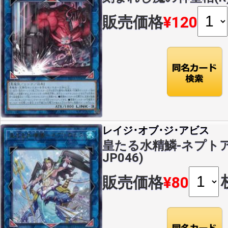
販売価格
¥120
レイジ･オブ･ジ･アビス
皇たる水精鱗-ネプトアビス
JP046)
販売価格
¥80