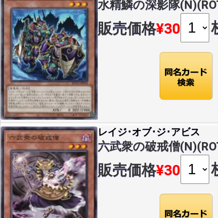
水精鱗の深影隊(N)(ROT
販売価格
¥30
レイジ･オブ･ジ･アビス
六武衆の破戒僧(N)(ROT
販売価格
¥30