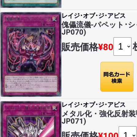
レイジ･オブ･ジ･アビス
傀儡流儀-パペット･シャー
JP070)
販売価格
¥80
レイジ･オブ･ジ･アビス
メタル化・強化反射装甲(R
JP071)
販売価格
¥100