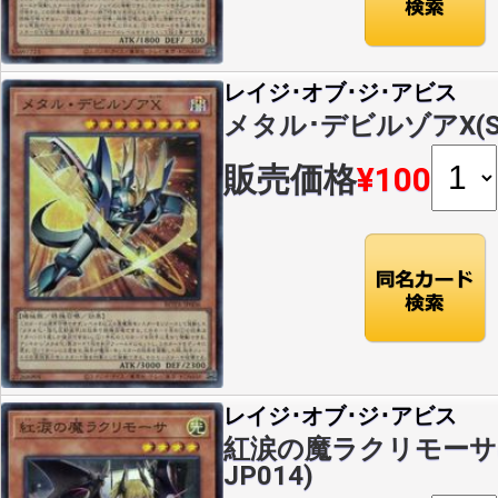
レイジ･オブ･ジ･アビス
メタル･デビルゾアX(SR)
販売価格
¥100
レイジ･オブ･ジ･アビス
紅涙の魔ラクリモーサ(SR
JP014)