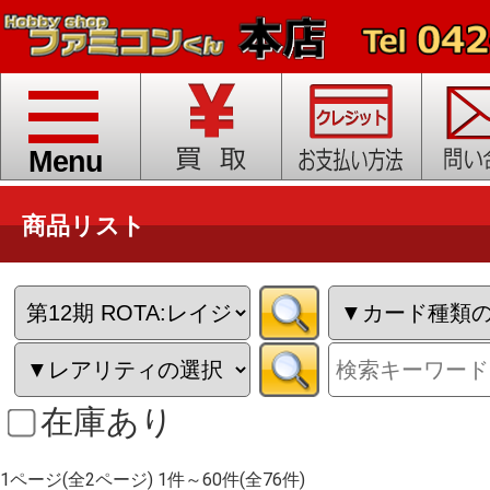
toggle
navigation
Menu
商品リスト
在庫あり
1ページ(全2ページ) 1件～60件(全76件)