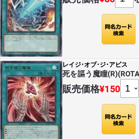
レイジ･オブ･ジ･アビス
死を謳う魔瞳(R)(ROTA-
販売価格
¥150