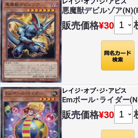
レイジ･オブ･ジ･アビス
悪魔獣デビルゾア(N)(RO
販売価格
¥30
レイジ･オブ･ジ･アビス
Emボール･ライダー(N)(
販売価格
¥30